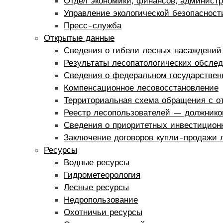
Отдел экономики, финансов, администр
Управление экологической безопаснос
Пресс-служба
Открытые данные
Сведения о гибели лесных насаждений
Результаты лесопатологических обсле
Сведения о федеральном государствен
Компенсационное лесовосстановление
Территориальная схема обращения с о
Реестр лесопользователей — должнико
Сведения о приоритетных инвестиционн
Заключение договоров купли-продажи л
Ресурсы
Водные ресурсы
Гидрометеорология
Лесные ресурсы
Недропользование
Охотничьи ресурсы