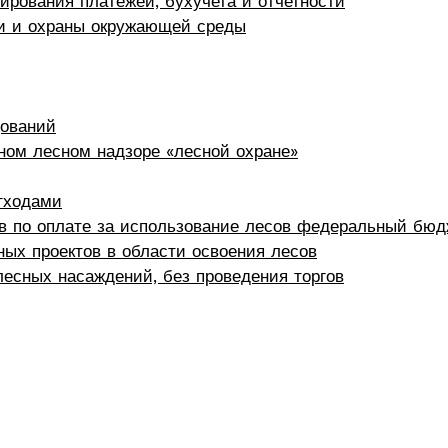
ирования платежей, бухучета и отчетности
ти и охраны окружающей среды
дований
ном лесном надзоре «лесной охране»
тходами
в по оплате за использование лесов федеральный бюд
ых проектов в области освоения лесов
есных насаждений, без проведения торгов