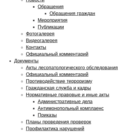
Новости
Обращения
Обращения граждан
Мероприятия
Публикации
Фотогалерея
Видеогалерея
Контакты
Официальный комментарий
Документы
Акты лесопатологического обследования
Официальный комментарий
Противодействие терроризму
Гражданская служба и кадры
Нормативные правовые и иные акты
Административные дела
Антимонопольный комплаенс
Приказы
Планы проведения проверок
Профилактика нарушений