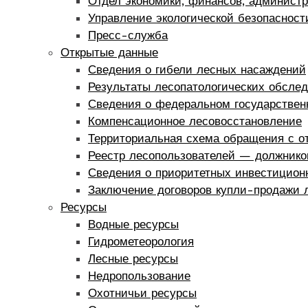
Отдел экономики, финансов, администр
Управление экологической безопаснос
Пресс-служба
Открытые данные
Сведения о гибели лесных насаждений
Результаты лесопатологических обсле
Сведения о федеральном государствен
Компенсационное лесовосстановление
Территориальная схема обращения с о
Реестр лесопользователей — должнико
Сведения о приоритетных инвестиционн
Заключение договоров купли-продажи л
Ресурсы
Водные ресурсы
Гидрометеорология
Лесные ресурсы
Недропользование
Охотничьи ресурсы