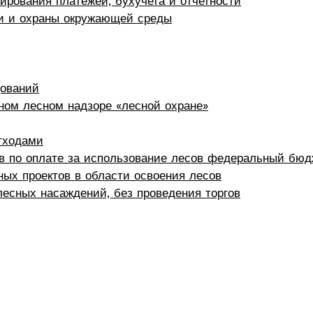
ирования платежей, бухучета и отчетности
ти и охраны окружающей среды
дований
ном лесном надзоре «лесной охране»
тходами
в по оплате за использование лесов федеральный бюд
ых проектов в области освоения лесов
есных насаждений, без проведения торгов